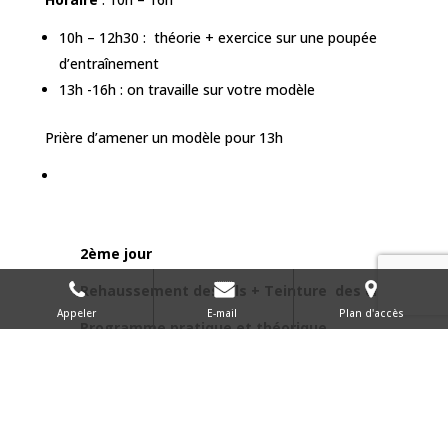
10h – 12h30 : théorie + exercice sur une poupée
d’entraînement
13h -16h :
on travaille sur votre modèle
Prière d’amener un modèle pour 13h
2ème jour
Rehaussement des cils + Teinture des cils
Appeler
E-mail
Plan d'accès
Programme pratique et théorique
Déroulement
Présentation du matériel de travail
Remise du kit de travail